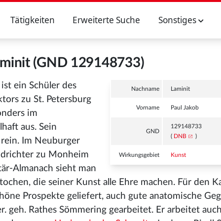
Tätigkeiten
Erweiterte Suche
Sonstiges
aminit (GND 129148733)
ist ein Schüler des
Nachname
Laminit
tors zu St. Petersburg
Vorname
Paul Jakob
onders im
haft aus. Sein
129148733
GND
(
DNB
)
d rein. Im Neuburger
andrichter zu Monheim
Wirkungsgebiet
Kunst
tär-Almanach sieht man
ochen, die seiner Kunst alle Ehre machen. Für den Ka
höne Prospekte geliefert, auch gute anatomische Ge
r. geh. Rathes Sömmering gearbeitet. Er arbeitet auc