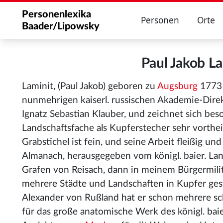
Personenlexika
Personen
Orte
Baader/Lipowsky
Paul Jakob L
Laminit, (Paul Jakob) geboren zu
Augsburg
1773 
nunmehrigen kaiserl. russischen Akademie-Direk
Ignatz Sebastian Klauber, und zeichnet sich bes
Landschaftsfache als Kupferstecher sehr vortheil
Grabstichel ist fein, und seine Arbeit fleißig un
Almanach, herausgegeben vom königl. baier. L
Grafen von Reisach, dann in meinem Bürgermili
mehrere Städte und Landschaften in Kupfer gest
Alexander von Rußland hat er schon mehrere sc
für das große anatomische Werk des königl. baie