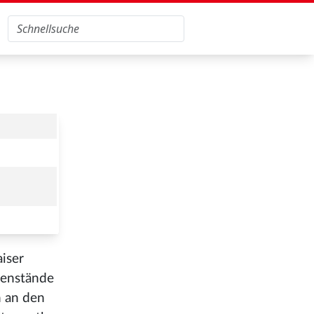
iser
genstände
h an den