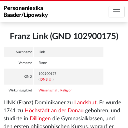
Personenlexika
Baader/Lipowsky
Franz Link (GND 102900175)
Nachname
Link
Vorname
Franz
102900175
GND
(
DNB
)
Wirkungsgebiet
Wissenschaft
,
Religion
LINK (Franz) Dominikaner zu
Landshut
. Er wurde
1741 zu
Höchstädt an der Donau
gebohren, und
studirte in
Dillingen
die Gymnasialklassen, und
den ersten philosophischen Kursus, worauf er