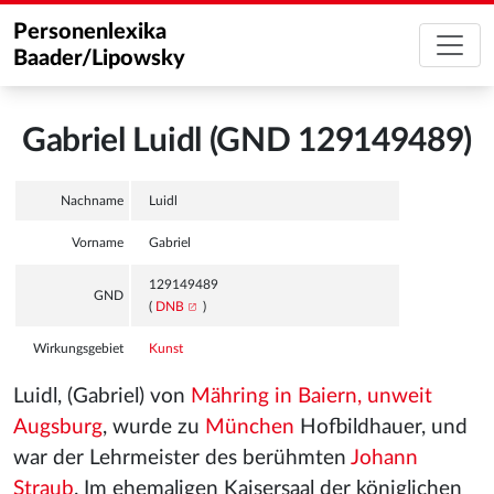
Personenlexika
Baader/Lipowsky
Gabriel Luidl (GND 129149489)
Nachname
Luidl
Vorname
Gabriel
129149489
GND
(
DNB
)
Wirkungsgebiet
Kunst
Luidl, (Gabriel) von
Mähring in Baiern, unweit
Augsburg
, wurde zu
München
Hofbildhauer, und
war der Lehrmeister des berühmten
Johann
Straub
. Im ehemaligen Kaisersaal der königlichen