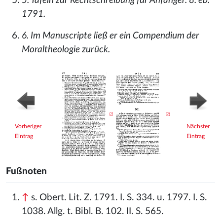
5. Tafeln zur Rechtschreibung für Anfänger. 8. eb.
1791.
6. Im Manuscripte ließ er ein Compendium der
Moraltheologie zurück.
Vorheriger
Nächster
Eintrag
Eintrag
Fußnoten
↑
s. Obert. Lit. Z. 1791. I. S. 334. u. 1797. I. S.
1038. Allg. t. Bibl. B. 102. II. S. 565.