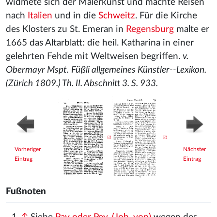
widmete sich der Malerkunst und machte Reisen
nach
Italien
und in die
Schweitz
. Für die Kirche
des Klosters zu St. Emeran in
Regensburg
malte er
1665 das Altarblatt: die heil. Katharina in einer
gelehrten Fehde mit Weltweisen begriffen.
v.
Obermayr Mspt.
Füßli allgemeines Künstler--Lexikon.
(Zürich 1809.) Th. II. Abschnitt 3. S. 933.
Vorheriger
Nächster
Eintrag
Eintrag
Fußnoten