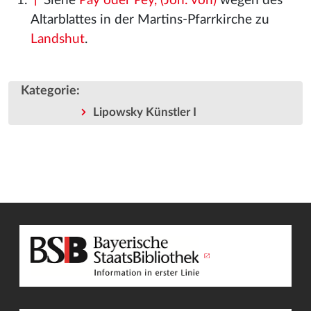
↑
Siehe
Pay oder Pey, (Joh. von)
wegen des
Altarblattes in der Martins-Pfarrkirche zu
Landshut
.
Kategorie
:
Lipowsky Künstler I