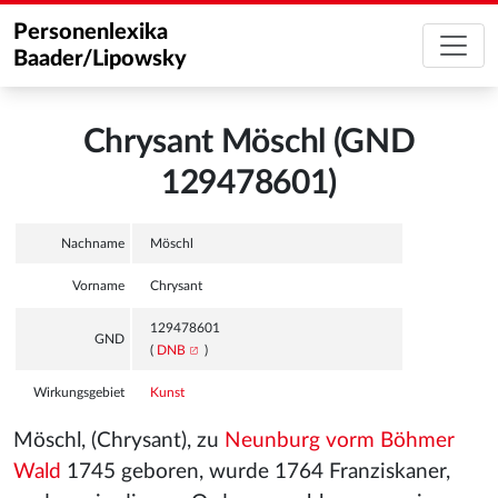
Personenlexika
Baader/Lipowsky
Chrysant Möschl (GND
129478601)
Nachname
Möschl
Vorname
Chrysant
129478601
GND
(
DNB
)
Wirkungsgebiet
Kunst
Möschl, (Chrysant), zu
Neunburg vorm Böhmer
Wald
1745 geboren, wurde 1764 Franziskaner,