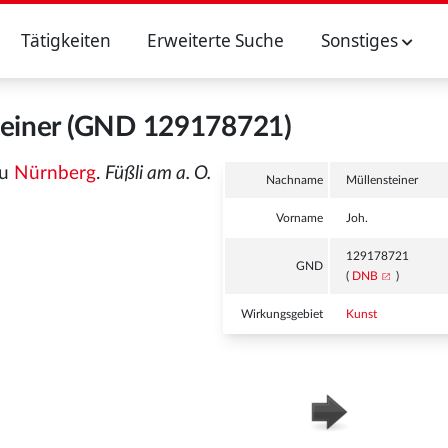
Tätigkeiten
Erweiterte Suche
Sonstiges
teiner (GND 129178721)
zu
Nürnberg
.
Füßli am a. O.
Nachname
Müllensteiner
Vorname
Joh.
129178721
GND
(
DNB
)
Wirkungsgebiet
Kunst