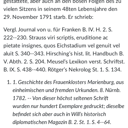
gestattete, aber auch an den bösen Folgen des zu
vielen Sitzens in seinem 48ten Lebensjahre den
29. November 1791 starb. Er schrieb:
Vergl. Journal von u. für Franken B. IV. H. 2. S.
222--230. Strauss viri scriptis, eruditione ac
pietate insignes, quos Eichstadium vel genuit vel
aluit S. 340--343. Hirsching’s hist. lit. Handbuch B.
V. Abth. 2. S. 204. Meusel’s Lexikon verst. Schriftst.
B. IX. S. 438--440. Rötger’s Nekrolog St. 1. S. 134.
1. Geschichte des Frauenklosters Marienburg, aus
einheimischen und fremden Urkunden. 8. Nürnb.
1782. -- Von dieser höchst seltenen Schrift
wurden nur hundert Exemplare gedruckt; dieselbe
befindet sich aber auch in Will’s historisch
diplomatischen Magazin B. 2. St. 1. S. 4--64.