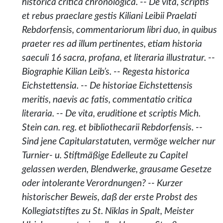
historica critica chronologica. -- De vita, scriptis
et rebus praeclare gestis Kiliani Leibii Praelati
Rebdorfensis, commentariorum libri duo, in quibus
praeter res ad illum pertinentes, etiam historia
saeculi 16 sacra, profana, et literaria illustratur. --
Biographie Kilian Leib’s. -- Regesta historica
Eichstettensia. -- De historiae Eichstettensis
meritis, naevis ac fatis, commentatio critica
literaria. -- De vita, eruditione et scriptis Mich.
Stein can. reg. et bibliothecarii Rebdorfensis. --
Sind jene Capitularstatuten, vermöge welcher nur
Turnier- u. Stiftmäßige Edelleute zu Capitel
gelassen werden, Blendwerke, grausame Gesetze
oder intolerante Verordnungen? -- Kurzer
historischer Beweis, daß der erste Probst des
Kollegiatstiftes zu St. Niklas in Spalt, Meister