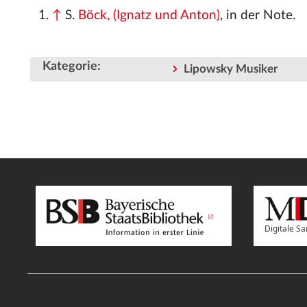
↑
S.
Böck, (Ignatz und Anton)
, in der Note.
Kategorie
:
Lipowsky Musiker
Digitale 