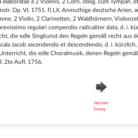
elaboratae a 2 Violinis, 2 Corn. oblig.
cum Tympan. et
 Instr. Op. VI. 1751. f) LX. Anmuthige deutsche Arien, a
mme, 2 Violin, 2 Clarinetten, 2 Waldhörnern, Violonze
brevissimo regulari compendio radicaliter data, d. i. kü
ht, die edle Singkunst den Regeln gemäß recht aus 
ala Jacob ascendendo et descendendo, d. i. kürzlich,
nterricht, die edle Choralmusik, denen Regeln gemäß
 2te Aufl. 1756.
Nächster
Eintrag