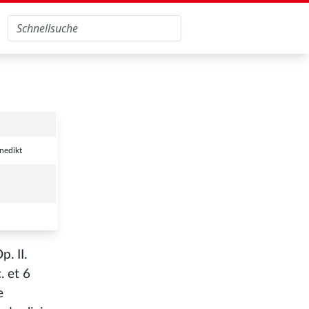
nedikt
. II.
. et 6
e