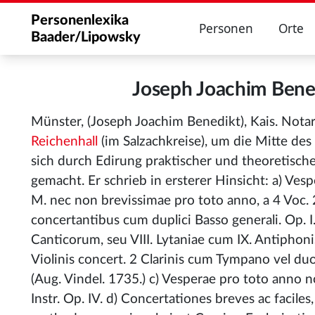
Personenlexika
Personen
Orte
Baader/Lipowsky
Joseph Joachim Ben
Münster, (Joseph Joachim Benedikt), Kais. Nota
Reichenhall
(im Salzachkreise), um die Mitte des
sich durch Edirung praktischer und theoretisc
gemacht. Er schrieb in ersterer Hinsicht: a) Vesp
M. nec non brevissimae pro toto anno, a 4 Voc. 2
concertantibus cum duplici Basso generali. Op. I
Canticorum, seu VIII. Lytaniae cum IX. Antiphoni
Violinis concert. 2 Clarinis cum Tympano vel duo
(Aug. Vindel. 1735.) c) Vesperae pro toto anno 
Instr. Op. IV. d) Concertationes breves ac facile