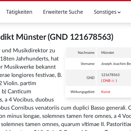
Tätigkeiten
Erweiterte Suche
Sonstiges
edikt Münster (GND 121678563)
r und Musikdirektor zu
Nachname
Münster
 18ten Jahrhunderts, hat
Vorname
Joseph Joachim Be
her Musikwerke bekannt
erae longiores festivae, B.
121678563
GND
(
DNB
)
 Violin. partim
. b) Canticum
Wirkungsgebiet
Kunst
s, a 4 Vocibus, duobus
bus Cornibus venatoriis cum duplici Basso generali. Op
non minus longae, solemnes tamen fere omnes, a 4 Voc
s, solemnes tamen omnes, quarum vltimae II. Pastoritia