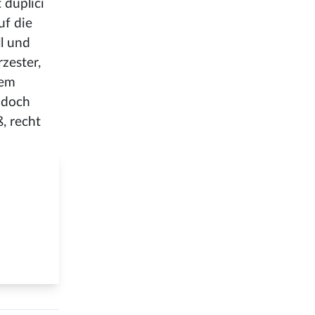
 duplici
uf die
ll und
rzester,
dem
 doch
, recht