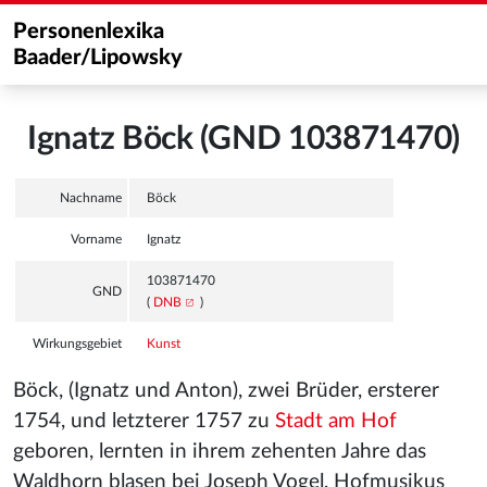
Personenlexika
Baader/Lipowsky
Ignatz Böck (GND 103871470)
Nachname
Böck
Vorname
Ignatz
103871470
GND
(
DNB
)
Wirkungsgebiet
Kunst
Böck, (Ignatz und Anton), zwei Brüder, ersterer
1754, und letzterer 1757 zu
Stadt am Hof
geboren, lernten in ihrem zehenten Jahre das
Waldhorn
blasen bei Joseph Vogel, Hofmusikus