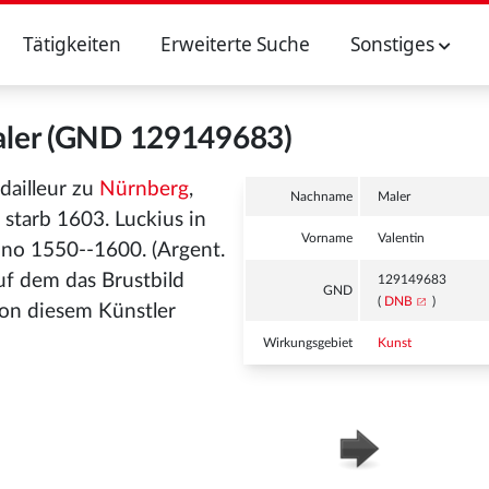
Tätigkeiten
Erweiterte Suche
Sonstiges
aler (GND 129149683)
dailleur zu
Nürnberg
,
Nachname
Maler
 starb 1603. Luckius in
Vorname
Valentin
no 1550--1600. (Argent.
auf dem das Brustbild
129149683
GND
(
DNB
)
on diesem Künstler
Wirkungsgebiet
Kunst