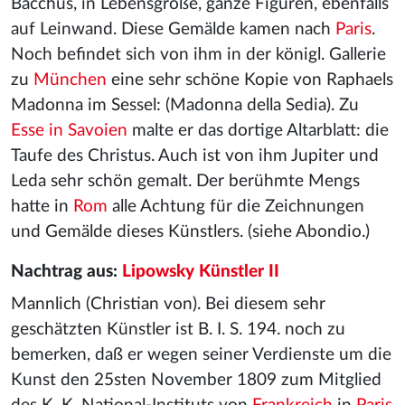
Bacchus, in Lebensgröße, ganze Figuren, ebenfalls
auf Leinwand. Diese Gemälde kamen nach
Paris
.
Noch befindet sich von ihm in der königl. Gallerie
zu
München
eine sehr schöne Kopie von Raphaels
Madonna im Sessel: (Madonna della Sedia). Zu
Esse in Savoien
malte er das dortige Altarblatt: die
Taufe des Christus. Auch ist von ihm Jupiter und
Leda sehr schön gemalt. Der berühmte Mengs
hatte in
Rom
alle Achtung für die Zeichnungen
und Gemälde dieses Künstlers. (siehe Abondio.)
Nachtrag aus:
Lipowsky Künstler II
Mannlich (Christian von). Bei diesem sehr
geschätzten Künstler ist B. I. S. 194. noch zu
bemerken, daß er wegen seiner Verdienste um die
Kunst den 25sten November 1809 zum Mitglied