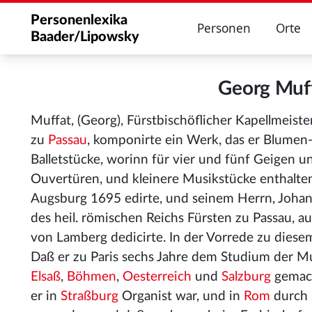
Personenlexika
Personen
Orte
Baader/Lipowsky
Georg Muf
Muffat, (Georg), Fürstbischöflicher Kapellmeis
zu
Passau
, komponirte ein Werk, das er Blumen-
Balletstücke, worinn für vier und fünf Geigen 
Ouvertüren, und kleinere Musikstücke enthalte
Augsburg 1695 edirte, und seinem Herrn, Johann
des heil. römischen Reichs Fürsten zu Passau, au
von Lamberg dedicirte
. In der Vorrede zu diese
Daß er zu Paris sechs Jahre dem Studium der Mu
Elsaß
,
Böhmen
,
Oesterreich
und
Salzburg
gemach
er in
Straßburg
Organist war, und in
Rom
durch 