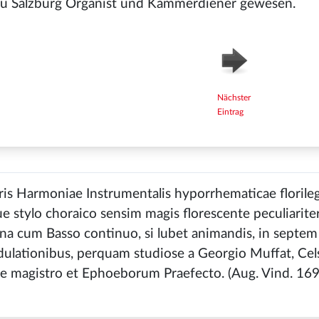
zu Salzburg Organist und Kammerdiener gewesen.
Nächster
Eintrag
oris Harmoniae Instrumentalis hyporrhematicae floril
e stylo choraico sensim magis florescente peculiarite
 vna cum Basso continuo, si lubet animandis, in sept
odulationibus, perquam studiose a Georgio Muffat, Cels
lae magistro et Ephoeborum Praefecto. (Aug. Vind. 169