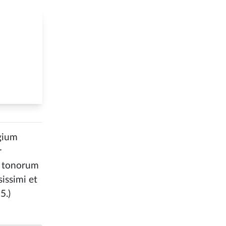
egium
r
em tonorum
issimi et
5.)