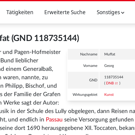
Tätigkeiten
Erweiterte Suche
Sonstiges
fat (GND 118735144)
ter und Pagen-Hofmeister
Nachname
Muffat
Bund lieblicher
Vorname
Georg
und einem Generalbaß,
n waren, nannte, zu
118735144
GND
(
DNB
)
 Philipp, Bischof, und
s der Familie der Grafen
Wirkungsgebiet
Kunst
m Werke sagt der Autor:
sik in der Schule des Lully obgelegen, dann Reisen 
t, und endlich in
Passau
seine Versorgung gefunden 
seine dort 1690 herausgegebene XII. Toccaten, bekan