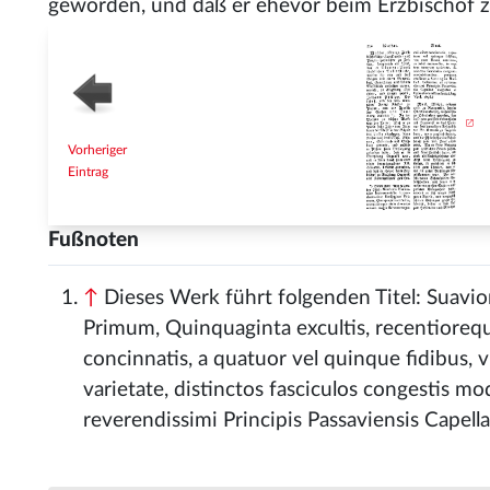
geworden, und daß er ehevor beim Erzbischof 
Vorheriger
Eintrag
Fußnoten
↑
Dieses Werk führt folgenden Titel: Suavi
Primum, Quinquaginta excultis, recentiorequ
concinnatis, a quatuor vel quinque fidibus,
varietate, distinctos fasciculos congestis m
reverendissimi Principis Passaviensis Capel