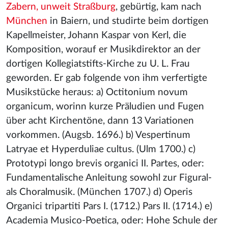
Zabern, unweit Straßburg
, gebürtig, kam nach
München
in Baiern, und studirte beim dortigen
Kapellmeister, Johann Kaspar von Kerl, die
Komposition, worauf er Musikdirektor an der
dortigen Kollegiatstifts-Kirche zu U. L. Frau
geworden. Er gab folgende von ihm verfertigte
Musikstücke heraus: a) Octitonium novum
organicum, worinn kurze Präludien und Fugen
über acht Kirchentöne, dann 13 Variationen
vorkommen. (Augsb. 1696.) b) Vespertinum
Latryae et Hyperduliae cultus. (Ulm 1700.) c)
Prototypi longo brevis organici II. Partes, oder:
Fundamentalische Anleitung sowohl zur Figural-
als Choralmusik. (München 1707.) d) Operis
Organici tripartiti Pars I. (1712.) Pars II. (1714.) e)
Academia Musico-Poetica, oder: Hohe Schule der