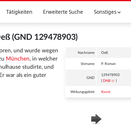
Tätigkeiten
Erweiterte Suche
Sonstiges
Oeß (GND 129478903)
oren, und wurde wegen
Nachname
Oeß
 zu
München
, in welcher
Vorname
P. Roman
hulhause studirte, und
Er war als ein guter
129478903
GND
(
DNB
)
Wirkungsgebiet
Kunst