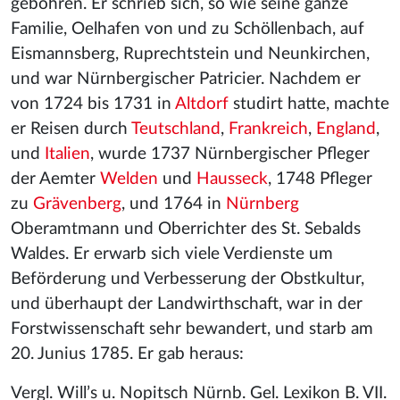
gebohren. Er schrieb sich, so wie seine ganze
Familie, Oelhafen von und zu Schöllenbach, auf
Eismannsberg, Ruprechtstein und Neunkirchen,
und war Nürnbergischer Patricier. Nachdem er
von 1724 bis 1731 in
Altdorf
studirt hatte, machte
er Reisen durch
Teutschland
,
Frankreich
,
England
,
und
Italien
, wurde 1737 Nürnbergischer Pfleger
der Aemter
Welden
und
Hausseck
, 1748 Pfleger
zu
Grävenberg
, und 1764 in
Nürnberg
Oberamtmann und Oberrichter des St. Sebalds
Waldes. Er erwarb sich viele Verdienste um
Beförderung und Verbesserung der Obstkultur,
und überhaupt der Landwirthschaft, war in der
Forstwissenschaft sehr bewandert, und starb am
20. Junius 1785. Er gab heraus:
Vergl. Will’s u. Nopitsch Nürnb. Gel. Lexikon B. VII.