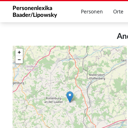
Personenlexika
Personen
Orte
Baader/Lipowsky
An
+
−