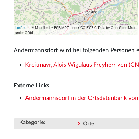
Leaflet
| © Map tiles by BSB MDZ, under CC BY 3.0. Data by OpenStreetMap,
under ODbL
Andermannsdorf wird bei folgenden Personen 
Kreitmayr, Alois Wiguläus Freyherr von (
Externe Links
Andermannsdorf in der Ortsdatenbank vo
Kategorie
:
Orte