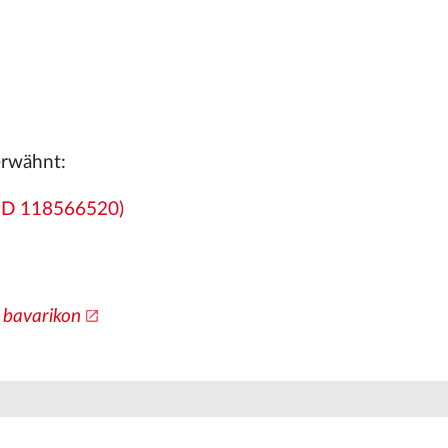
erwähnt:
GND 118566520)
n
bavarikon