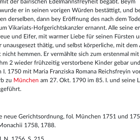
. mit der bairischen Edelmannsfreyheit begabt. Beym
 wurde er in seinen vorigen Würden bestättigt, und b
ten derselben, dann bey Eröffnung des nach dem Tode
zum Vikariats-Hofgerichtskanzler ernannt. Alle seine 
reue und Eifer, mit warmer Liebe für seinen Fürsten 
r unausgesezt thätig, und selbst körperliche, mit dem 
it nicht hemmen. Er vermählte sich zum erstenmal mi
hm 2 wieder frühzeitig verstorbene Kinder gebar und
 I. 1750 mit Maria Franziska Romana Reichsfreyin vo
rb zu
München
am 27. Okt. 1790 im 85. I. und seine 
geführt.
ische neue Gerichtsordnung, fol. München 1751 und 175
. Monachii 1758, 1788.
. N. 1756, S. 215.