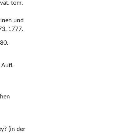
vat. tom.
meinen und
73, 1777.
280.
Aufl.
chen
y? (in der