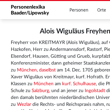
Personenlexika
Personen
Orte
Baader/Lipowsky
Alois Wiguläus Freyhe
Freyherr von KREITMAYR (Alois Wiguläus), auf 
Hazkofen, Herr zu Andermannsdorf, Rastorf, Pi
Elsendorf, Hausen, Gütting und Grueb, kurpfalzb
Konferenzminister, dann geheimer Staatskanzle
zu
München
,
daselbst
am 14. Dec. 1705 geboren
Xaver Wiguläus von Kreitmayr, kurf. Hofrath. Er
Klassen zu
München
am
kurf. Schulhause
, die 
Schule zu
Salzburg
, und an jener zu
Ingolstadt
di
den damals berühmten niederländischen Univer
zu
Wezlar
die Rechts- und Reichspraxis nahm, 