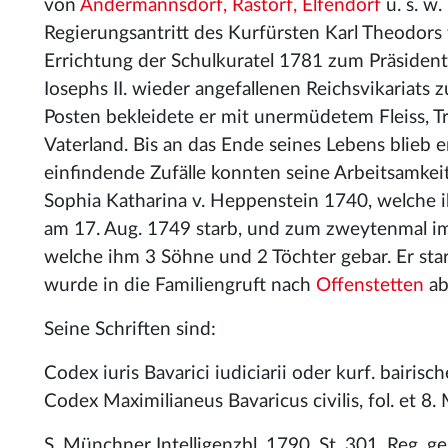
von
Andermannsdorf, Rastorf, Elfendorf
u. s. w
Regierungsantritt des Kurfürsten Karl Theodors
Errichtung der Schulkuratel 1781 zum Präsiden
Iosephs II. wieder angefallenen Reichsvikariats 
Posten bekleidete er mit unermüdetem Fleiss, T
Vaterland. Bis an das Ende seines Lebens blieb e
einfindende Zufälle konnten seine Arbeitsamke
Sophia Katharina v. Heppenstein 1740, welche i
am 17. Aug. 1749 starb, und zum zweytenmal im
welche ihm 3 Söhne und 2 Töchter gebar. Er sta
wurde in die Familiengruft nach
Offenstetten
ab
Seine Schriften sind:
Codex iuris Bavarici iudiciarii oder kurf. bair
Codex Maximilianeus Bavaricus civilis, fol. et 8
S. Münchner Intelligenzbl. 1790, St. 301. Reg. gel