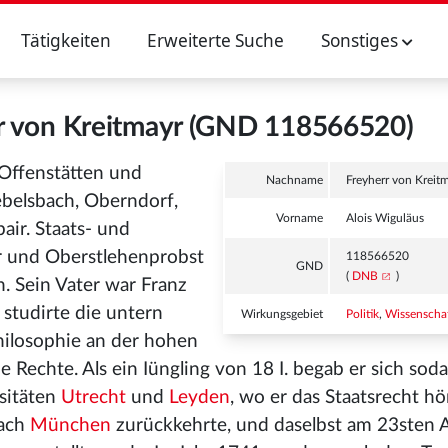
Tätigkeiten
Erweiterte Suche
Sonstiges
rr von Kreitmayr (GND 118566520)
Offenstätten und
Nachname
Freyherr von Kreit
ebelsbach, Oberndorf,
Vorname
Alois Wiguläus
air. Staats- und
r und Oberstlehenprobst
118566520
GND
(
DNB
)
. Sein Vater war Franz
 studirte die untern
Wirkungsgebiet
Politik
,
Wissenscha
Philosophie an der hohen
e Rechte. Als ein Iüngling von 18 I. begab er sich so
sitäten
Utrecht
und
Leyden
, wo er das Staatsrecht hö
nach
München
zurückkehrte, und daselbst am 23sten 