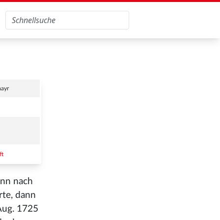
mayr
ft
dann nach
rte, dann
Aug. 1725