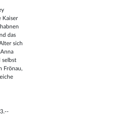
ey
 Kaiser
erhabnen
und das
Alter sich
t Anna
 selbst
n Frönau,
Leiche
3.--