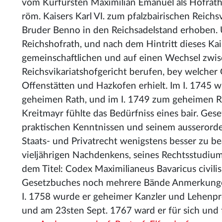
vom Kurfürsten Maximilian Emanuel als Hofrath
röm. Kaisers Karl VI. zum pfalzbairischen Reich
Bruder Benno in den Reichsadelstand erhoben. Un
Reichshofrath, und nach dem Hintritt dieses K
gemeinschaftlichen und auf einen Wechsel zwis
Reichsvikariatshofgericht berufen, bey welcher 
Offenstätten und Hazkofen erhielt. Im I. 1745 
geheimen Rath, und im I. 1749 zum geheimen Ra
Kreitmayr fühlte das Bedürfniss eines bair. Ge
praktischen Kenntnissen und seinem ausserordent
Staats- und Privatrecht wenigstens besser zu bea
vieljährigen Nachdenkens, seines Rechtsstudiu
dem Titel: Codex Maximilianeus Bavaricus civilis, 
Gesetzbuches noch mehrere Bände Anmerkungen
I. 1758 wurde er geheimer Kanzler und Lehenpro
und am 23sten Sept. 1767 ward er für sich und