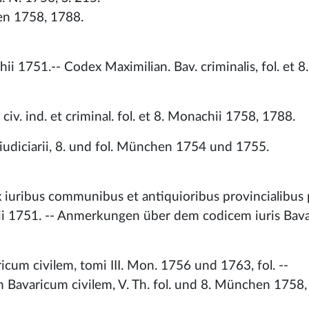
hen 1758, 1788.
hii 1751.-- Codex Maximilian. Bav. criminalis, fol. et 8
v. ind. et criminal. fol. et 8. Monachii 1758, 1788.
udiciarii, 8. und fol. München 1754 und 1755.
x iuribus communibus et antiquioribus provincialibus 
chii 1751. -- Anmerkungen über dem codicem iuris Bava
m civilem, tomi III. Mon. 1756 und 1763, fol. --
avaricum civilem, V. Th. fol. und 8. München 1758,