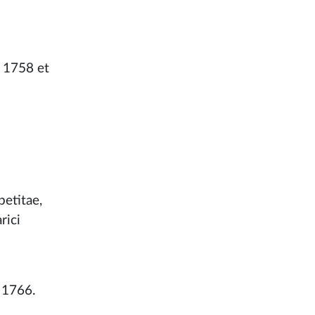
. 1758 et
petitae,
rici
 1766.