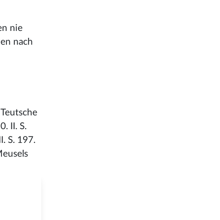
en nie
zen nach
 Teutsche
 II. S.
. S. 197.
 Meusels