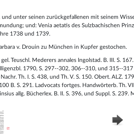
 und unter seinen zurückgefallenen mit seinem Wiss
undung; und: Venia aetatis des Sulzbachischen Prin
Iahre 1738 und 1739.
Barbara v. Drouin zu München in Kupfer gestochen.
 Teuschl. Mederers annales Ingolstad. B. III. S. 167.
ligenzbl. 1790, S. 297--302, 306--310, und 315--317
achr. Th. I. S. 438, und Th. V. S. 150. Obert. ALZ. 1790.
 100 B. S. 291. Ladvocats fortges. Handwörterb. Th. VIII
nsius allg. Bücherlex. B. II. S. 396, und Suppl. S. 239.