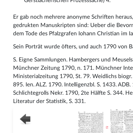
Gerstlacherischen Prozesssache) 4.
Er gab noch mehrere anonyme Schriften heraus,
gedrukten Manuskripten sind: Ueber die Bevorm
dem Tode des Pfalzgrafen Iohann Christian im 
Sein Porträt wurde öfters, und auch 1790 von 
S. Eigne Sammlungen. Hambergers und Meusels gel.
Münchner Zeitung 1790, n. 171. Münchner Intel
Ministerialzeitung 1790, St. 79. Weidlichs biogr. N
895. Ien. ALZ. 1790. Intelligenzbl. S. 1433. ADB.
Schlichtegrolls Nekr. 1790, 2te Hälfte S. 344. Hei
Literatur der Statistik, S. 331.