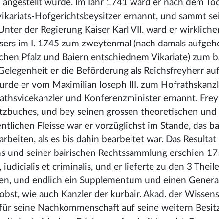
 angestellt wurde. Im Iahr 1741 ward er nach dem To
svikariats-Hofgerichtsbeysitzer ernannt, und sammt s
ter der Regierung Kaiser Karl VII. ward er wirkliche
aisers im I. 1745 zum zweytenmal (nach damals aufg
chen Pfalz und Baiern entschiednem Vikariate) zum b
Gelegenheit er die Beförderung als Reichsfreyherr au
wurde er vom Maximilian Ioseph III. zum Hofrathskanz
thsvicekanzler und Konferenzminister ernannt. Freyh
setzbuches, und bey seinen grossen theoretischen und
lichen Fleisse war er vorzüglichst im Stande, das ba
rbeiten, als es bis dahin bearbeitet war. Das Resultat
ms und seiner bairischen Rechtssammlung erschien 17
iudicialis et criminalis, und er lieferte zu den 3 Theil
, und endlich ein Supplementum und einen General
bst, wie auch Kanzler der kurbair. Akad. der Wissens
 für seine Nachkommenschaft auf seine weitern Besi