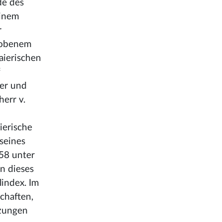
de des
einem
r
ehobenem
aierischen
f
ler und
err v.
ierische
 seines
58 unter
en dieses
index. Im
chaften,
tzungen