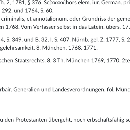
Th. 2, 1781, § 376. Sc[xxxxx]hors elem. iur. German. pri
S. 292, und 1764, S. 60.
et criminalis, et annotalionum, oder Grundriss der ge
n 1768. Vom Verfasser selbst in das Latein. übers. 17
4, S. 349, und B. 32, I. S. 407. Nürnb. gel. Z. 1777, S. 
tsgelehrsamkeit, 8. München, 1768. 1771.
schen Staatsrechts, 8. 3 Th. München 1769, 1770, 2te 
bair. Generalien und Landesverordnungen, fol. Mün
zu den Protestanten übergeht, noch erbschaftsfähig se