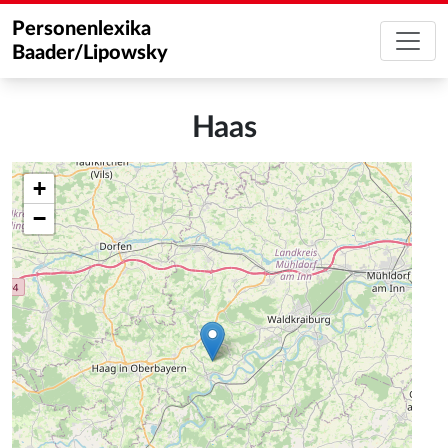
Personenlexika
Baader/Lipowsky
Haas
+
−