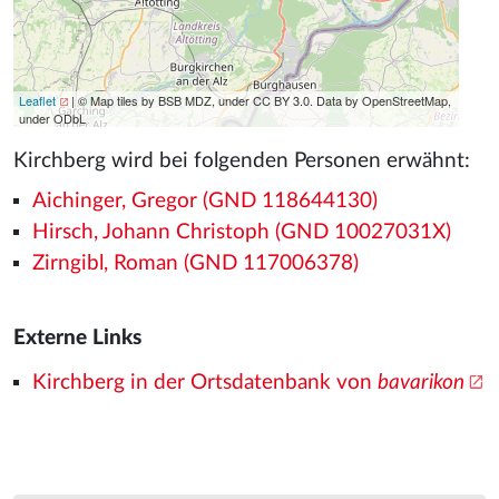
Leaflet
| © Map tiles by BSB MDZ, under CC BY 3.0. Data by OpenStreetMap,
under ODbL
Kirchberg wird bei folgenden Personen erwähnt:
Aichinger, Gregor (GND 118644130)
Hirsch, Johann Christoph (GND 10027031X)
Zirngibl, Roman (GND 117006378)
Externe Links
Kirchberg in der Ortsdatenbank von
bavarikon