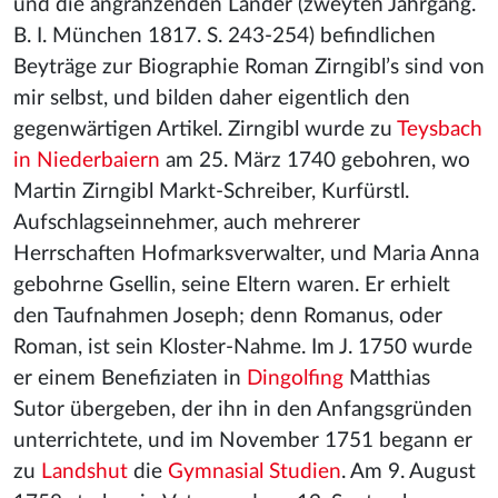
und die angränzenden Länder (zweyten Jahrgang.
B. I. München 1817. S. 243-254) befindlichen
Beyträge zur Biographie Roman Zirngibl’s sind von
mir selbst, und bilden daher eigentlich den
gegenwärtigen Artikel. Zirngibl wurde zu
Teysbach
in Niederbaiern
am 25. März 1740 gebohren, wo
Martin Zirngibl Markt-Schreiber, Kurfürstl.
Aufschlagseinnehmer, auch mehrerer
Herrschaften Hofmarksverwalter, und Maria Anna
gebohrne Gsellin, seine Eltern waren. Er erhielt
den Taufnahmen Joseph; denn Romanus, oder
Roman, ist sein Kloster-Nahme. Im J. 1750 wurde
er einem Benefiziaten in
Dingolfing
Matthias
Sutor übergeben, der ihn in den Anfangsgründen
unterrichtete, und im November 1751 begann er
zu
Landshut
die
Gymnasial Studien
. Am 9. August