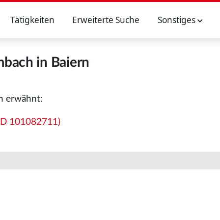
Tätigkeiten
Erweiterte Suche
Sonstiges
bach in Baiern
n erwähnt:
ND 101082711)