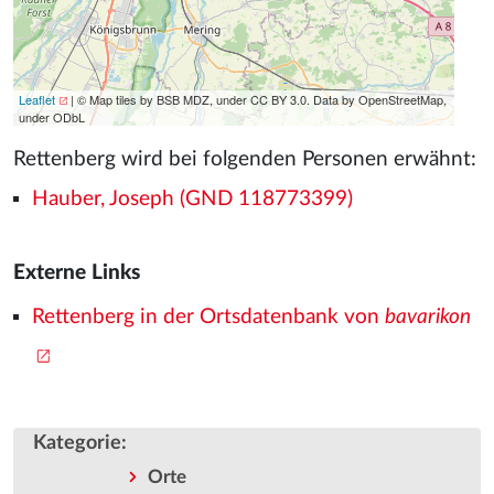
Leaflet
| © Map tiles by BSB MDZ, under CC BY 3.0. Data by OpenStreetMap,
under ODbL
Rettenberg wird bei folgenden Personen erwähnt:
Hauber, Joseph (GND 118773399)
Externe Links
Rettenberg in der Ortsdatenbank von
bavarikon
Kategorie
:
Orte