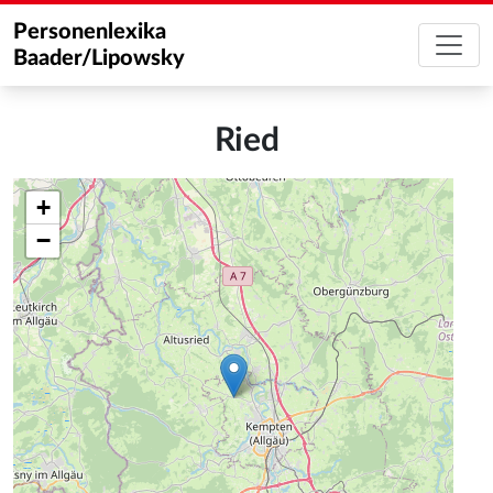
Personenlexika
Baader/Lipowsky
Ried
+
−