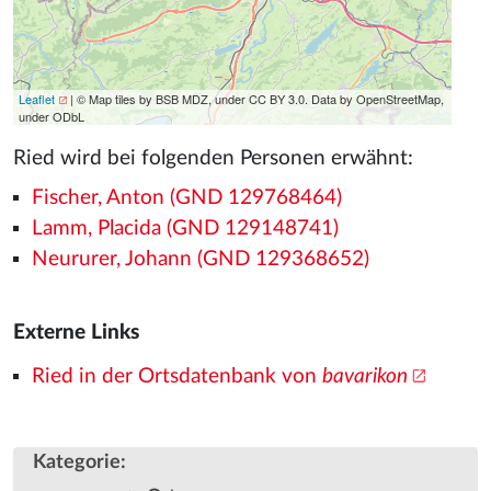
Leaflet
| © Map tiles by BSB MDZ, under CC BY 3.0. Data by OpenStreetMap,
under ODbL
Ried wird bei folgenden Personen erwähnt:
Fischer, Anton (GND 129768464)
Lamm, Placida (GND 129148741)
Neururer, Johann (GND 129368652)
Externe Links
Ried in der Ortsdatenbank von
bavarikon
Kategorie
: