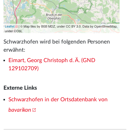
Leaflet
| © Map tiles by BSB MDZ, under CC BY 3.0. Data by OpenStreetMap,
under ODbL
Schwarzhofen wird bei folgenden Personen
erwähnt:
Eimart, Georg Christoph d. Ä. (GND
129102709)
Externe Links
Schwarzhofen in der Ortsdatenbank von
bavarikon