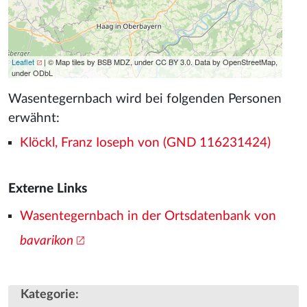
Leaflet
| © Map tiles by BSB MDZ, under CC BY 3.0. Data by OpenStreetMap,
under ODbL
Wasentegernbach wird bei folgenden Personen
erwähnt:
Klöckl, Franz Ioseph von (GND 116231424)
Externe Links
Wasentegernbach in der Ortsdatenbank von
bavarikon
Kategorie
: