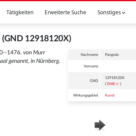
Tätigkeiten
Erweiterte Suche
Sonstiges
z (GND 12918120X)
0--1476.
von Murr
Nachname
Pangratz
aal genannt, in Nürnberg.
Vorname
12918120X
GND
(
DNB
)
Wirkungsgebiet
Kunst