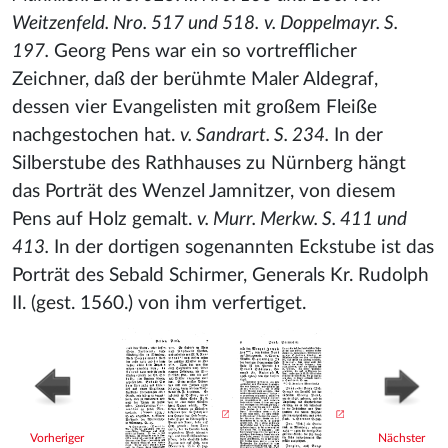
Weitzenfeld. Nro. 517 und 518.
v. Doppelmayr. S.
197.
Georg Pens war ein so vortrefflicher
Zeichner, daß der berühmte Maler Aldegraf
,
dessen vier Evangelisten mit großem Fleiße
nachgestochen hat.
v. Sandrart. S. 234.
In der
Silberstube des Rathhauses zu Nürnberg hängt
das Porträt des Wenzel Jamnitzer
, von diesem
Pens auf Holz gemalt.
v. Murr. Merkw. S. 411 und
413.
In der dortigen sogenannten Eckstube ist das
Porträt des Sebald Schirmer, Generals Kr. Rudolph
II. (gest. 1560.) von ihm verfertiget.
Vorheriger
Nächster