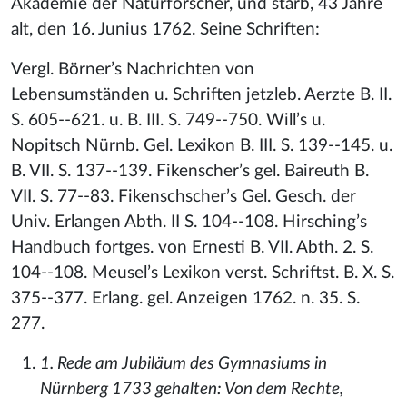
Akademie der Naturforscher, und starb, 43 Jahre
alt, den 16. Junius 1762. Seine Schriften:
Vergl. Börner’s Nachrichten von
Lebensumständen u. Schriften jetzleb. Aerzte B. II.
S. 605--621. u. B. III. S. 749--750. Will’s u.
Nopitsch Nürnb. Gel. Lexikon B. III. S. 139--145. u.
B. VII. S. 137--139. Fikenscher’s gel. Baireuth B.
VII. S. 77--83. Fikenschscher’s Gel. Gesch. der
Univ. Erlangen Abth. II S. 104--108. Hirsching’s
Handbuch fortges. von Ernesti B. VII. Abth. 2. S.
104--108. Meusel’s Lexikon verst. Schriftst. B. X. S.
375--377. Erlang. gel. Anzeigen 1762. n. 35. S.
277.
1. Rede am Jubiläum des Gymnasiums in
Nürnberg 1733 gehalten: Von dem Rechte,