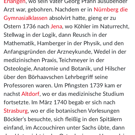
Erlangen
, wo sein Vater Georg Pfann ausübender
Arzt war, gebohren. Nachdem er in
Nürnberg die
Gymnasialklassen
absolvirt hatte, gieng er zu
Ostern 1736 nach
Jena
, wo Köhler im Naturrecht,
Stellwag in der Logik, dann Reusch in der
Mathematik, Hamberger in der Physik, und den
Anfangsgründen der Arzneykunde, Wedel in der
medizinischen Praxis, Teichmeyer in der
Osteologie, Anatomie und Botanik, und Hilscher
über den Börhaavschen Lehrbegriff seine
Professoren waren. Um Pfingsten 1739 kam er
nachst
Altdorf
, wo er das medizinische Studium
fortsetzte. Im März 1740 begab er sich nach
Strasburg
, wo er die botanischen Vorlesungen
Böckler’s besuchte, sich fleißig in den Spitälern
einfand, im Accouchiren unter Sachs übte, dann