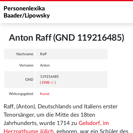
Personenlexika
Baader/Lipowsky
Anton Raff (GND 119216485)
Nachname
Raff
Vorname
Anton
119216485
GND
(
DNB
)
Wirkungsgebiet
Kunst
Raff, (Anton), Deutschlands und Italiens erster
Tenorsänger, um die Mitte des 18ten
Jahrhunderts, wurde 1714 zu
Gelsdorf, im
Herzogthume Jülich
, geboren, war ein Schüler des