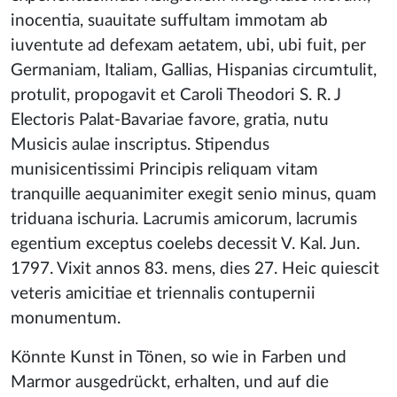
inocentia, suauitate suffultam immotam ab
iuventute ad defexam aetatem, ubi, ubi fuit, per
Germaniam, Italiam, Gallias, Hispanias circumtulit,
protulit, propogavit et Caroli Theodori S. R. J
Electoris Palat-Bavariae favore, gratia, nutu
Musicis aulae inscriptus. Stipendus
munisicentissimi Principis reliquam vitam
tranquille aequanimiter exegit senio minus, quam
triduana ischuria. Lacrumis amicorum, lacrumis
egentium exceptus coelebs decessit V. Kal. Jun.
1797. Vixit annos 83. mens, dies 27. Heic quiescit
veteris amicitiae et triennalis contupernii
monumentum.
Könnte Kunst in Tönen, so wie in Farben und
Marmor ausgedrückt, erhalten, und auf die