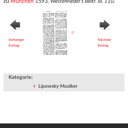
zu
München
1593.
Westenrieder’s Beitr. III. 110.
Vorheriger
Nächster
Eintrag
Eintrag
Kategorie
:
Lipowsky Musiker