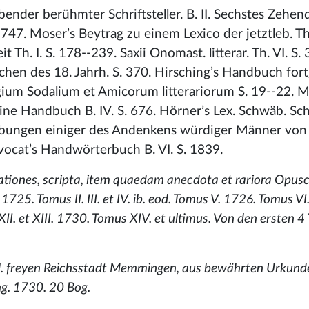
bender berühmter Schriftsteller. B. II. Sechstes Zehend
. 1747. Moser’s Beytrag zu einem Lexico der jetztleb. 
 Th. I. S. 178--239. Saxii Onomast. litterar. Th. VI. S. 
en des 18. Jahrh. S. 370. Hirsching’s Handbuch fort
ogium Sodalium et Amicorum litterariorum S. 19--22. M
gine Handbuch B. IV. S. 676. Hörner’s Lex. Schwäb. Schr
ibungen einiger des Andenkens würdiger Männer von
cat’s Handwörterbuch B. VI. S. 1839.
vationes, scripta, item quaedam anecdota et rariora Opus
1725. Tomus II. III. et IV. ib. eod. Tomus V. 1726. Tomus VI. 
 XII. et XIII. 1730. Tomus XIV. et ultimus. Von den ersten 4
rl. freyen Reichsstadt Memmingen, aus bewährten Urkund
g. 1730. 20 Bog.