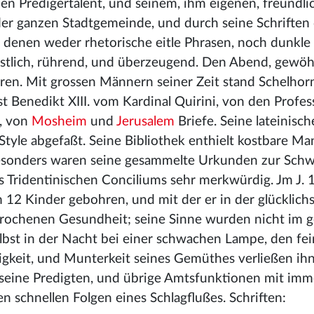
en Predigertalent, und seinem, ihm eigenen, freundli
r ganzen Stadtgemeinde, und durch seine Schriften
 in denen weder rhetorische eitle Phrasen, noch dunkle
stlich, rührend, und überzeugend. Den Abend, gewöhn
en. Mit grossen Männern seiner Zeit stand Schelhorn
t Benedikt XIII. vom Kardinal Quirini, von den Profe
, von
Mosheim
und
Jerusalem
Briefe. Seine lateinisc
tyle abgefaßt. Seine Bibliothek enthielt kostbare Ma
besonders waren seine gesammelte Urkunden zur Sch
 Tridentinischen Conciliums sehr merkwürdig. Jm J. 
m 12 Kinder gebohren, und mit der er in der glücklich
brochenen Gesundheit; seine Sinne wurden nicht im g
lbst in der Nacht bei einer schwachen Lampe, den fe
tigkeit, und Munterkeit seines Gemüthes verließen ihn
s, seine Predigten, und übrige Amtsfunktionen mit imm
n schnellen Folgen eines Schlagflußes. Schriften: