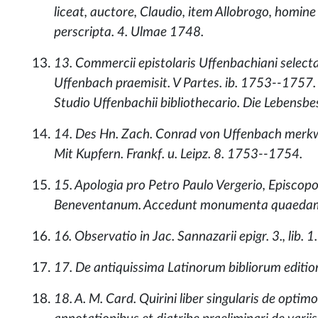
liceat, auctore, Claudio, item Allobrogo, homine 
perscripta. 4. Ulmae 1748.
13. Commercii epistolaris Uffenbachiani selecta 
Uffenbach praemisit. V Partes. ib. 1753--1757.
Studio Uffenbachii bibliothecario. Die Lebensb
14. Des Hn. Zach. Conrad von Uffenbach merkwür
Mit Kupfern. Frankf. u. Leipz. 8. 1753--1754.
15. Apologia pro Petro Paulo Vergerio, Episco
Beneventanum. Accedunt monumenta quaedam 
16. Observatio in Jac. Sannazarii epigr. 3., lib.
17. De antiquissima Latinorum bibliorum editione
18. A. M. Card. Quirini liber singularis de op