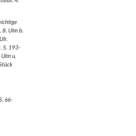
tibus. 4.
wichtige
 8. Ulm b.
Ulr.
. S. 193-
 Ulm u.
 Stück
S. 66-