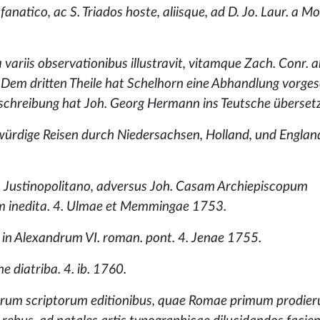
fanatico, ac S. Triados hoste, aliisque, ad D. Jo. Laur. a 
variis observationibus illustravit, vitamque Zach. Conr. 
 Dem dritten Theile hat Schelhorn eine Abhandlung vorges
eschreibung hat Joh. Georg Hermann ins Teutsche überset
dige Reisen durch Niedersachsen, Holland, und England. 
po Justinopolitano, adversus Joh. Casam Archiepiscopum
inedita. 4. Ulmae et Memmingae 1753.
 1. in Alexandrum VI. roman. pont. 4. Jenae 1755.
 diatriba. 4. ib. 1760.
timorum scriptorum editionibus, quae Romae primum prodie