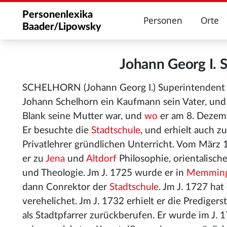
Personenlexika
Personen
Orte
Baader/Lipowsky
Johann Georg I.
SCHELHORN (Johann Georg I.) Superintendent
Johann Schelhorn ein Kaufmann sein Vater, und
Blank seine Mutter war, und
wo
er am 8. Dezem
Er besuchte die
Stadtschule
, und erhielt auch 
Privatlehrer gründlichen Unterricht. Vom März 
er zu
Jena
und
Altdorf
Philosophie, orientalisch
und Theologie. Jm J. 1725 wurde er in
Memmin
dann Conrektor der
Stadtschule
. Jm J. 1727 ha
verehelichet. Jm J. 1732 erhielt er die Predigers
als Stadtpfarrer zurückberufen. Er wurde im J.