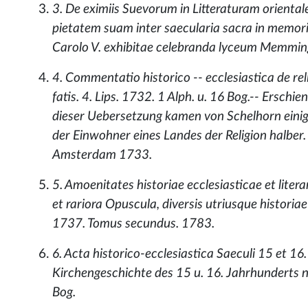
3. De eximiis Suevorum in Litteraturam oriental
pietatem suam inter saecularia sacra in memor
Carolo V. exhibitae celebranda lyceum Memming
4. Commentatio historico -- ecclesiastica de rel
fatis. 4. Lips. 1732. 1 Alph. u. 16 Bog.-- Erschi
dieser Uebersetzung kamen von Schelhorn einig
der Einwohner eines Landes der Religion halber.
Amsterdam 1733.
5. Amoenitates historiae ecclesiasticae et lite
et rariora Opuscula, diversis utriusque historiae
1737. Tomus secundus. 1783.
6. Acta historico-ecclesiastica Saeculi 15 et 16
Kirchengeschichte des 15 u. 16. Jahrhunderts n
Bog.