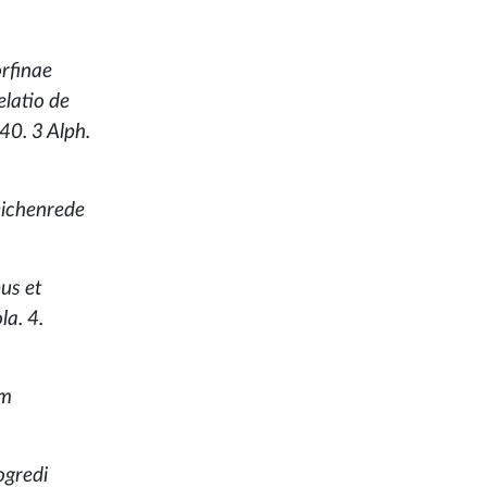
orfinae
elatio de
40. 3 Alph.
eichenrede
bus et
la. 4.
em
ogredi