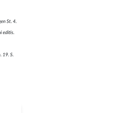
en St. 4.
 editis.
. 19. S.