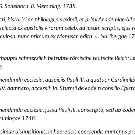
 G. Schelhorn. 8. Memming. 1738.
cti, historici ac philologi pereximii, et primi Academiae Alt
lecta ex epistolis virorum celeb. ad ipsum scriptis, ejus r
raculosa, nunc primum ex Manuscr. edita. 4. Noribergae 17
erhaupts schmerzlich betrübte römische teutsche Reich; L
g.
endanda ecclesia, auspiciis Pauli III. a quatuor Cardinali
 IV. damnato, accessit Jo. Sturmii de eodem consilio Episto
mendanda ecclesia, jussu Pauli III. conscripto, sed ab eod
Memmingae 1748.
ssimae disquisitionis, in haereticis coercendis quatenus pr