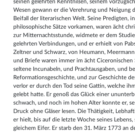
seinen gelehrten Kenntnißen, seinem vorzüglich
Wesen gewann er die Verehrung und Neigung de
Beifall der literarischen Welt. Seine Predigten,
philosophische Sätze vorkamen, waren ächt chri
zur Mitternachtsstunde, widmete er dem Studier
gelehrten Verbindungen, und er erhielt von Pabs
Zeltner und Schwarz, von Heumann, Meermann
und Briefe waren immer im ächt Ciceronischen S
seltene Incunabeln, und Prachtausgaben, und 
Reformationsgeschichte, und zur Geschichte des
verlor er durch den Tod seine Gattin, welche ih
gelebt hatte. Er genoß das Glück einer ununter
schwach, und noch im hohen Alter konnte er, se
Druck ohne Gläser lesen. Die Thätigkeit, Lebhaf
er hielt, bis auf die letzte Woche seines Leben
gleichem Eifer. Er starb den 31. März 1773 an de