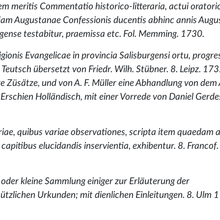
em meritis Commentatio historico-litteraria, actui oratori
iam Augustanae Confessionis ducentis abhinc annis Augus
ense testabitur, praemissa etc. Fol. Memming. 1730.
igionis Evangelicae in provincia Salisburgensi ortu, progre
en Teutsch übersetzt von Friedr. Wilh. Stübner. 8. Leipz. 17
e Züsätze, und von A. F. Müller eine Abhandlung von dem
 Erschien Holländisch, mit einer Vorrede von Daniel Gerde
rariae, quibus variae observationes, scripta item quaedam 
 capitibus elucidandis inservientia, exhibentur. 8. Francof.
. oder kleine Sammlung einiger zur Erläuterung der
ützlichen Urkunden; mit dienlichen Einleitungen. 8. Ulm 