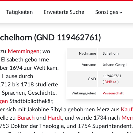
Tätigkeiten
Erweiterte Suche
Sonstiges
 Schelhorn (GND 119462761)
 zu
Memmingen
; wo
Nachname
Schelhorn
 Elisabeth gebohrne
Vorname
Johann Georg I.
ber 1694 zur Welt kam.
zu Hause durch
119462761
GND
(
DNB
)
1712 bis 1718 studierte
e Sprachen, Geschichte,
Wirkungsgebiet
Wissenschaft
gen
Stadtbibliothekär,
t er sich mit Jakobine Sibylla gebohrnen Merz aus
Kauf
telle zu
Burach
und
Hardt
, und wurde 1734 nach
Mem
 1753 Doktor der Theologie, und 1754 Superintendent.