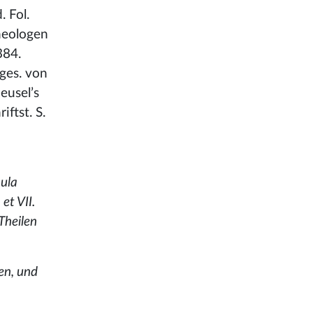
. Fol.
Theologen
384.
ges. von
eusel’s
iftst. S.
cula
et VII.
 Theilen
en, und