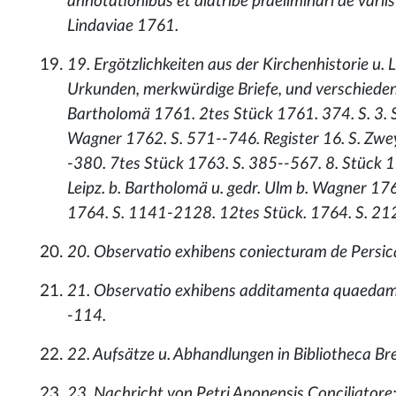
annotationibus et diatribe praeliminari de varii
Lindaviae 1761.
19. Ergötzlichkeiten aus der Kirchenhistorie u.
Urkunden, merkwürdige Briefe, und verschiedene
Bartholomä 1761. 2tes Stück 1761. 374. S. 3. St
Wagner 1762. S. 571--746. Register 16. S. Zwey
-380. 7tes Stück 1763. S. 385--567. 8. Stück 17
Leipz. b. Bartholomä u. gedr. Ulm b. Wagner 1
1764. S. 1141-2128. 12tes Stück. 1764. S. 212
20. Observatio exhibens coniecturam de Persica v
21. Observatio exhibens additamenta quaedam a
-114.
22. Aufsätze u. Abhandlungen in Bibliotheca Br
23. Nachricht von Petri Aponensis Conciliatore; i