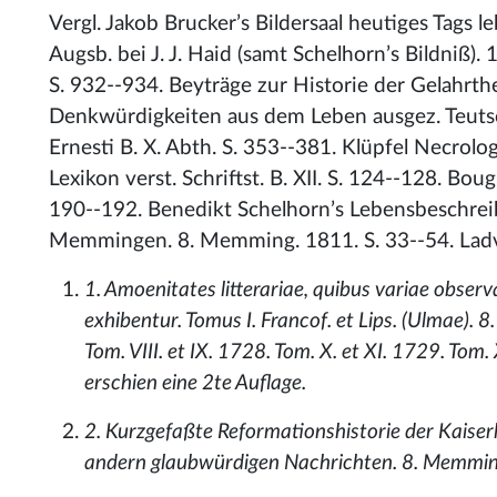
Vergl. Jakob Brucker’s Bildersaal heutiges Tags le
Augsb. bei J. J. Haid (samt Schelhorn’s Bildniß)
S. 932--934. Beyträge zur Historie der Gelahrtheit
Denkwürdigkeiten aus dem Leben ausgez. Teutsch
Ernesti B. X. Abth. S. 353--381. Klüpfel Necrol
Lexikon verst. Schriftst. B. XII. S. 124--128. Bou
190--192. Benedikt Schelhorn’s Lebensbeschre
Memmingen. 8. Memming. 1811. S. 33--54. Ladvo
1. Amoenitates litterariae, quibus variae obser
exhibentur. Tomus I. Francof. et Lips. (Ulmae). 8. 
Tom. VIII. et IX. 1728. Tom. X. et XI. 1729. Tom.
erschien eine 2te Auflage.
2. Kurzgefaßte Reformationshistorie der Kaise
andern glaubwürdigen Nachrichten. 8. Memmin