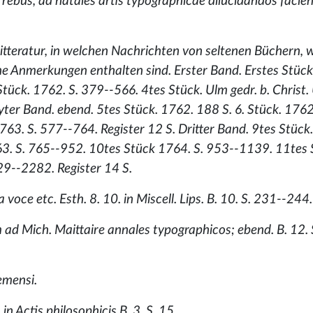
s rebus, ad natales artis typographicae dilucidandos facien
 Litteratur, in welchen Nachrichten von seltenen Büchern, 
 Anmerkungen enthalten sind. Erster Band. Erstes Stück.
ück. 1762. S. 379--566. 4tes Stück. Ulm gedr. b. Christ. 
ter Band. ebend. 5tes Stück. 1762. 188 S. 6. Stück. 1762
63. S. 577--764. Register 12 S. Dritter Band. 9tes Stück.
763. S. 765--952. 10tes Stück 1764. S. 953--1139. 11tes
9--2282. Register 14 S.
oce etc. Esth. 8. 10. in Miscell. Lips. B. 10. S. 231--244.
d Mich. Maittaire annales typographicos; ebend. B. 12. 
emensi.
n Actis philosophicis B. 3. S. 15.