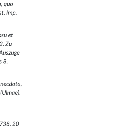
o, quo
t. Imp.
ssu et
32. Zu
 Auszuge
s 8.
anecdota,
 (Ulmae).
1738. 20