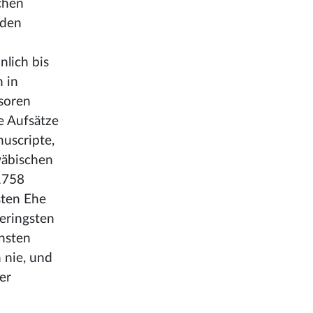
chen
 den
lich bis
 in
ssoren
he Aufsätze
nuscripte,
wäbischen
1758
sten Ehe
eringsten
insten
 nie, und
er