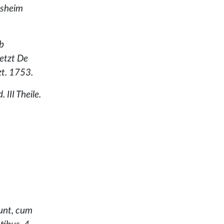
Mosheim
ab
etzt De
zt. 1753.
III Theile.
runt, cum