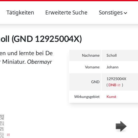
Tätigkeiten
Erweiterte Suche
Sonstiges
holl (GND 12925004X)
n und lernte bei De
Nachname
Scholl
r Miniatur.
Obermayr
Vorname
Johann
12925004X
GND
(
DNB
)
Wirkungsgebiet
Kunst