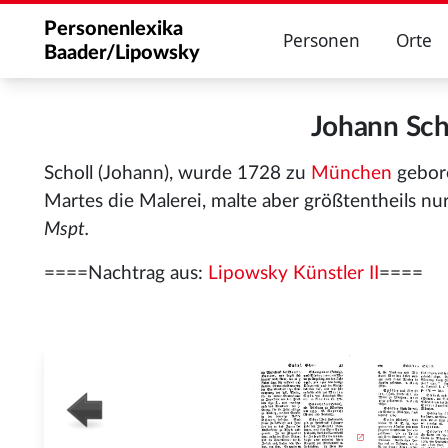
Personenlexika
Personen
Orte
Baader/Lipowsky
Johann Sc
Scholl (Johann), wurde 1728 zu
München
gebore
Martes die Malerei, malte aber größtentheils nu
Mspt.
====Nachtrag aus:
Lipowsky Künstler II
====