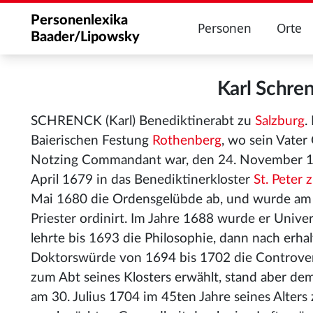
Personenlexika
Personen
Orte
Baader/Lipowsky
Karl Schr
SCHRENCK (Karl) Benediktinerabt zu
Salzburg
.
Baierischen Festung
Rothenberg
, wo sein Vater
Notzing Commandant war, den 24. November 16
April 1679 in das Benediktinerkloster
St. Peter 
Mai 1680 die Ordensgelübde ab, und wurde am
Priester ordinirt. Im Jahre 1688 wurde er Univer
lehrte bis 1693 die Philosophie, dann nach erha
Doktorswürde von 1694 bis 1702 die Controver
zum Abt seines Klosters erwählt, stand aber dem
am 30. Julius 1704 im 45ten Jahre seines Alters