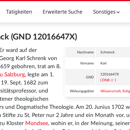
Tätigkeiten
Erweiterte Suche
Sonstiges
enck (GND 12016647X)
 Er ward auf der
Nachname
Schrenck
 Georg Karl Schrenk von
Vorname
Karl
59 gebohren, trat am 8.
zu Salzburg
, legte am 1.
12016647X
GND
(
DNB
)
 19. Sept. 1682 zum
sitätsprofessor, und
Wirkungsgebiet
Wissenschaft
,
Reli
ltener theologischen
s und Dogmatische Theologie. Am 20. Junius 1702 w
 Stifte zu St. Peter nur 2 Jahre und ein Monath vor, u
 zu Kloster
Mondsee
, wohin er, in der Meinung, seiner