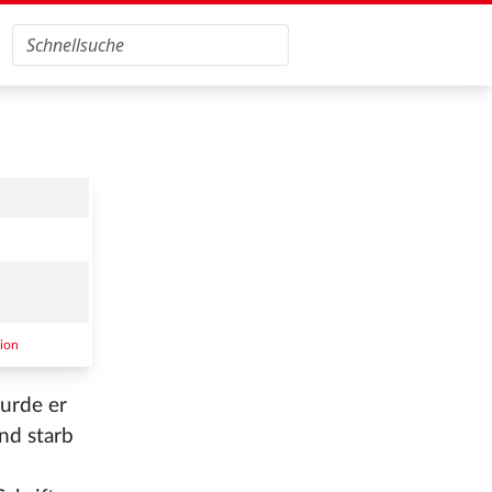
gion
urde er
nd starb