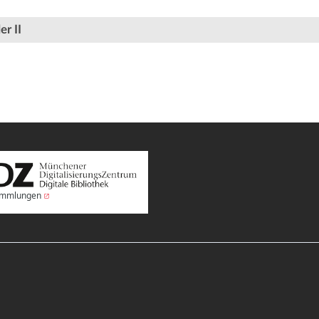
er II
Sammlungen