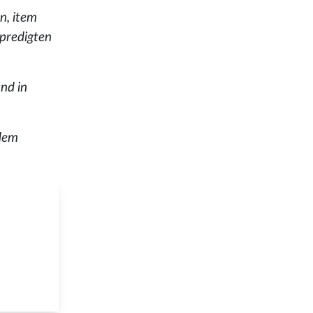
n, item
tpredigten
nd in
 dem