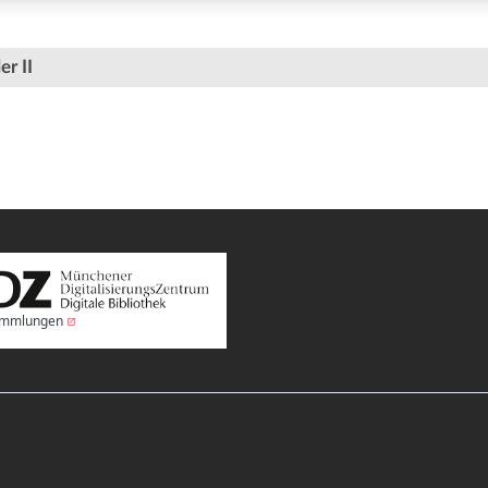
er II
Sammlungen