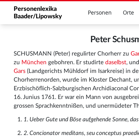
Personenlexika
Personen
Orte
Baader/Lipowsky
Peter Schus
SCHUSMANN (Peter) regulirter Chorherr zu
Ga
zu
München
gebohren. Er studirte
daselbst
, un
Gars
(Landgerichts Mühldorf im Isarkreise) in de
Chorherrenorden, wurde im Kloster Dechant, u
Erzbischöflich-Salzburgischen Archidiaconal Co
16. Junius 1761. Er war ein Mann von ausgebrei
grossen Sprachkenntnißen, und unermüdeter Thät
1. Ueber Gute und Böse aufgehende Sonne, das i
2. Concionator meditans, seu conceptus praedica