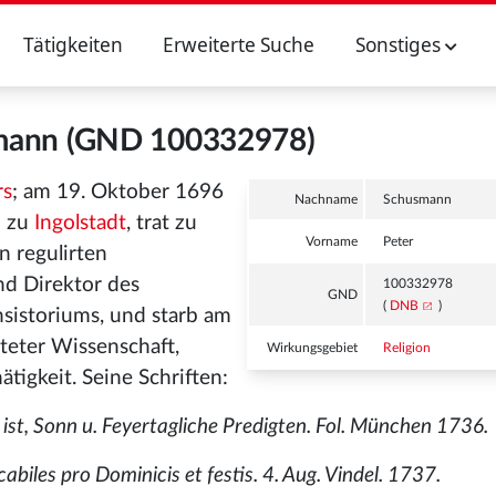
Tätigkeiten
Erweiterte Suche
Sonstiges
mann (GND 100332978)
rs
; am 19. Oktober 1696
Nachname
Schusmann
d zu
Ingolstadt
, trat zu
Vorname
Peter
n regulirten
nd Direktor des
100332978
GND
(
DNB
)
nsistoriums, und starb am
teter Wissenschaft,
Wirkungsgebiet
Religion
igkeit. Seine Schriften:
st, Sonn u. Feyertagliche Predigten. Fol. München 1736.
biles pro Dominicis et festis. 4. Aug. Vindel. 1737.