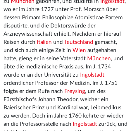
zu
München
gebohren, und studirte in
Ingolstadt
,
wo er im Jahre 1727 unter Prof. Morasch über
dessen Primam Philosophiae Atomisticae Partem
disputirte, und die Doktorswürde der
Arzneywissenschaft erhielt. Nachdem er hierauf
Reisen durch
Italien
und
Teutschland
gemacht,
und sich auch einige Zeit in
Wien
aufgehalten
hatte, gieng er in seine Vaterstadt
München
, und
übte die medizinische Praxis aus. Im J. 1734
wurde er an der Universität zu
Ingolstadt
ordentlicher Professor der Medizin. Im J. 1751
folgte er dem Rufe nach
Freysing
, um des
Fürstbischofs Johann Theodor, welcher ein
Baierischer Prinz und Kardinal war, Leibmedikus
zu werden. Doch im Jahre 1760 kehrte er wieder
an die Professorsstelle nach
Ingolstadt
zurück, und