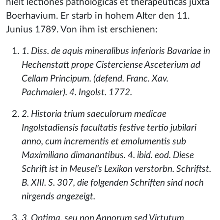
hielt lectiones pathologicas et therapeuticas juxta
Boerhavium. Er starb in hohem Alter den 11.
Junius 1789. Von ihm ist erschienen:
1. Diss. de aquis mineralibus inferioris Bavariae in
Hechenstatt prope Cisterciense Asceterium ad
Cellam Principum. (defend. Franc. Xav.
Pachmaier). 4. Ingolst. 1772.
2. Historia trium saeculorum medicae
Ingolstadiensis facultatis festive tertio jubilari
anno, cum incrementis et emolumentis sub
Maximiliano dimanantibus. 4. ibid. eod. Diese
Schrift ist in Meusel’s Lexikon verstorbn. Schriftst.
B. XIII. S. 307, die folgenden Schriften sind noch
nirgends angezeigt.
3. Optima, seu non Annorum sed Virtutum