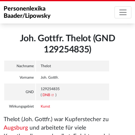
Personenlexika
Baader/Lipowsky
Joh. Gottfr. Thelot (GND
129254835)
Nachname
Thelot
Vorname
Joh. Gottfr.
129254835
GND
(
DNB
)
Wirkungsgebiet
Kunst
Thelot (Joh. Gottfr.) war Kupferstecher zu
Augsburg
und arbeitete für viele