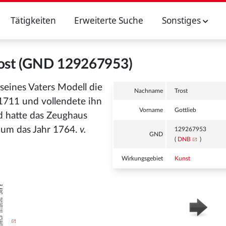
Tätigkeiten
Erweiterte Suche
Sonstiges
rost (GND 129267953)
seines Vaters Modell die
Nachname
Trost
1711 und vollendete ihn
Vorname
Gottlieb
nd hatte das Zeughaus
rb um das Jahr 1764.
v.
129267953
GND
(
DNB
)
Wirkungsgebiet
Kunst