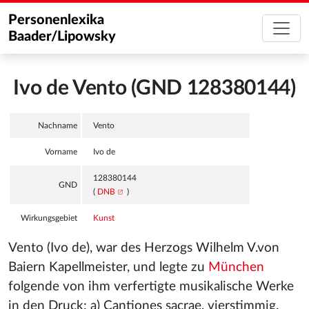
Personenlexika
Baader/Lipowsky
Ivo de Vento (GND 128380144)
Nachname
Vento
Vorname
Ivo de
128380144
GND
(
DNB
)
Wirkungsgebiet
Kunst
Vento (Ivo de), war des Herzogs Wilhelm V.von
Baiern Kapellmeister, und legte zu
München
folgende von ihm verfertigte musikalische Werke
in den Druck: a) Cantiones sacrae, vierstimmig,