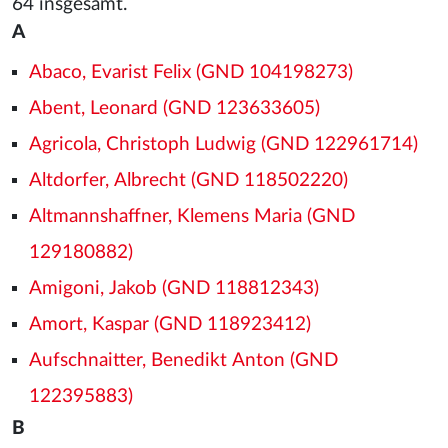
64 insgesamt.
A
Abaco, Evarist Felix (GND 104198273)
Abent, Leonard (GND 123633605)
Agricola, Christoph Ludwig (GND 122961714)
Altdorfer, Albrecht (GND 118502220)
Altmannshaffner, Klemens Maria (GND
129180882)
Amigoni, Jakob (GND 118812343)
Amort, Kaspar (GND 118923412)
Aufschnaitter, Benedikt Anton (GND
122395883)
B