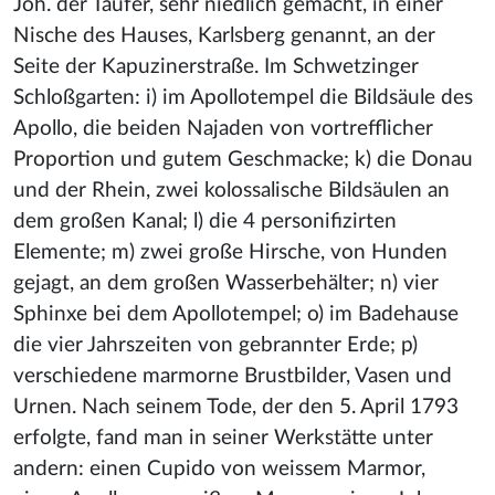
Joh. der Täufer, sehr niedlich gemacht, in einer
Nische des Hauses, Karlsberg genannt, an der
Seite der Kapuzinerstraße. Im Schwetzinger
Schloßgarten: i) im Apollotempel die Bildsäule des
Apollo
, die beiden Najaden von vortrefflicher
Proportion und gutem Geschmacke; k) die Donau
und der Rhein, zwei kolossalische Bildsäulen an
dem großen Kanal; l) die 4 personifizirten
Elemente; m) zwei große Hirsche, von Hunden
gejagt, an dem großen Wasserbehälter; n) vier
Sphinxe bei dem Apollotempel; o) im Badehause
die vier Jahrszeiten von gebrannter Erde; p)
verschiedene marmorne Brustbilder, Vasen und
Urnen. Nach seinem Tode, der den 5. April 1793
erfolgte, fand man in seiner Werkstätte unter
andern: einen Cupido von weissem Marmor,