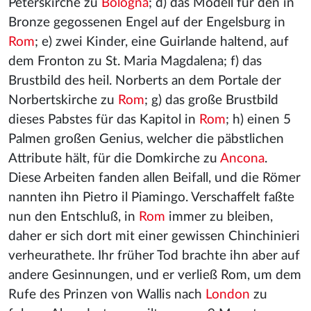
Peterskirche zu
Bologna
; d) das Modell für den in
Bronze gegossenen Engel auf der Engelsburg in
Rom
; e) zwei Kinder, eine Guirlande haltend, auf
dem Fronton zu St. Maria Magdalena; f) das
Brustbild des heil. Norberts an dem Portale der
Norbertskirche zu
Rom
; g) das große Brustbild
dieses Pabstes für das Kapitol in
Rom
; h) einen 5
Palmen großen Genius, welcher die päbstlichen
Attribute hält, für die Domkirche zu
Ancona
.
Diese Arbeiten fanden allen Beifall, und die Römer
nannten ihn Pietro il Piamingo. Verschaffelt faßte
nun den Entschluß, in
Rom
immer zu bleiben,
daher er sich dort mit einer gewissen Chinchinieri
verheurathete. Ihr früher Tod brachte ihn aber auf
andere Gesinnungen, und er verließ Rom, um dem
Rufe des Prinzen von Wallis nach
London
zu