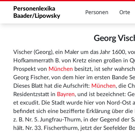
Personenlexika
Personen
Orte
Baader/Lipowsky
Georg Vis
Vischer (Georg), ein Maler um das Jahr 1600, vo
Hofkammerrath B. von Kretz einen großen in Qu
Prospekt von
München
besitzt, ist sehr wahrsc
Georg Fischer, von dem hier im ersten Bande Sei
Dieses Blatt hat die Aufschrift:
München
, die C
Residentzstatt in
Bayren
, und ist bezeichnet: Ge
et excudit. Die Stadt wurde hier von Nord-Os
befindet sich eine bezifferte Erklärung über d
z. B. Nr. 5. Jungfrau-Thurm, in der Gegend der S
hält. Nr. 33. Fischerthurm, jetzt der Seefelder B