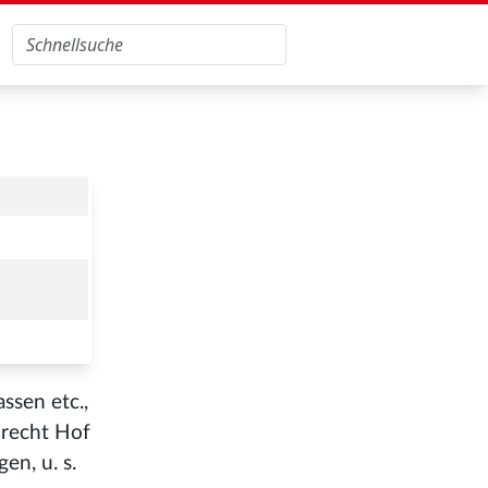
ssen etc.,
lbrecht Hof
en, u. s.