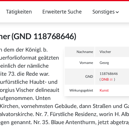
Tätigkeiten
Erweiterte Suche
Sonstiges
cher (GND 118768646)
n dem der Königl. b.
Nachname
Vischer
erforlioformat geätzten
Vorname
Georg
heinlich der nämliche
te 73. die Rede war.
118768646
GND
(
DNB
)
hurfürstliche Haubt- und
orgius Vischer delineauit
Wirkungsgebiet
Kunst
t aufgenommen. Unten
ie Kirchen, vornehmsten Gebäude, dann Straßen und Ga
alvatorskirche. Nr. 7. Fürstliche Residenz, worin H. A
ogen genannt. Nr. 35. Blaue Antenthurm, jetzt abgetrag