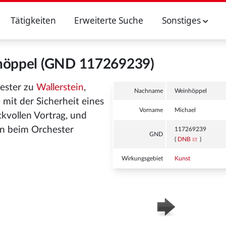
Tätigkeiten
Erweiterte Suche
Sonstiges
höppel (GND 117269239)
hester zu
Wallerstein
,
Nachname
Weinhöppel
mit der Sicherheit eines
Vorname
Michael
ckvollen Vortrag, und
en beim Orchester
117269239
GND
(
DNB
)
Wirkungsgebiet
Kunst