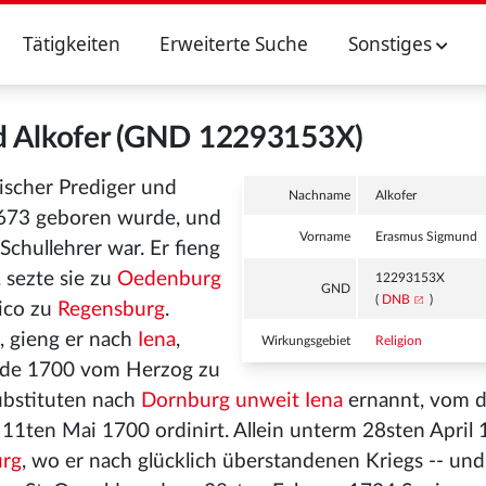
Tätigkeiten
Erweiterte Suche
Sonstiges
d Alkofer (GND 12293153X)
ischer Prediger und
Nachname
Alkofer
673 geboren wurde, und
Vorname
Erasmus Sigmund
chullehrer war. Er fieng
 sezte sie zu
Oedenburg
12293153X
GND
(
DNB
)
lico zu
Regensburg
.
, gieng er nach
Iena
,
Wirkungsgebiet
Religion
wurde 1700 vom Herzog zu
bstituten nach
Dornburg unweit Iena
ernannt, vom d
11ten Mai 1700 ordinirt. Allein unterm 28sten April
urg
, wo er nach glücklich überstandenen Kriegs -- und