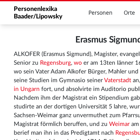
Personenlexika
Personen
Orte
Baader/Lipowsky
Erasmus Sigmun
ALKOFER (Erasmus Sigmund), Magister, evangel
Senior zu
Regensburg
,
wo
er am 13ten Iänner 1
wo sein Vater Adam Alkofer Bürger, Mahler und S
seine Studien im Gymnasio seiner
Vaterstadt
an,
in Ungarn
fort, und absolvirte im Auditorio pub
Nachdem ihm der Magistrat ein Stipendium gab
studirte an der dortigen Universität 5 lahre, 
Sachsen-Weimar ganz unvermuthet zum Pfarrsu
Magistrat förmlich beruffen, und zu
Weimar
am 
berief man ihn in das Predigtamt nach
Regensb