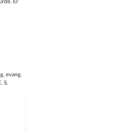
urde. Er
g. evang.
. S.