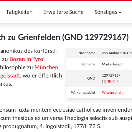
Tätigkeiten
Erweiterte Suche
Sonstiges
ch zu Grienfelden (GND 129729167)
nonikus des kurfürstl.
Nachname
von Ambach zu Gri
8 zu
Bozen in Tyrol
Vorname
Martin Ioseph
Philosophie zu
München
,
ngolstadt
, wo er öffentlich
129729167
GND
(
DNB
)
ikus.
Wirkungsgebiet
Wissenschaft
sensum iuxta mentem ecclesiae catholicae inveniend
um thesibus ex universa Theologia selectis sub auspi
e propugnatum, 4. Ingolstadii, 1778. 72 S.