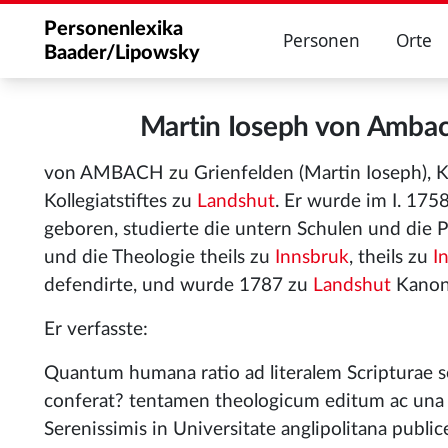
Personenlexika
Personen
Orte
Baader/Lipowsky
Martin Ioseph von Amba
von AMBACH zu Grienfelden (Martin Ioseph), Ka
Kollegiatstiftes zu
Landshut
. Er wurde im I. 175
geboren, studierte die untern Schulen und die 
und die Theologie theils zu
Innsbruk
, theils zu
I
defendirte, und wurde 1787 zu
Landshut
Kanon
Er verfasste:
Quantum humana ratio ad literalem Scripturae 
conferat? tentamen theologicum editum ac una c
Serenissimis in Universitate anglipolitana public