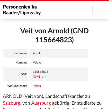
Personenlexika
Baader/Lipowsky
Veit von Arnold (GND
115664823)
Nachname
Arnold
Vorname
Veit von
115664823
GND
(
DNB
)
Wirkungsgebiet
Politik
ARNOLD (Veit von), Landschaftskanzler zu
Salzburg
, von
Augsburg
gebürtig. Er studierte zu