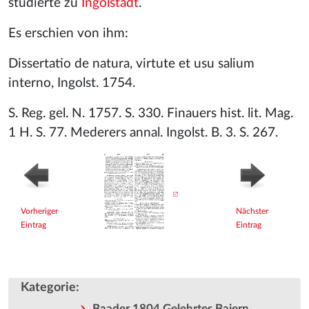
studierte zu
Ingolstadt
.
Es erschien von ihm:
Dissertatio de natura, virtute et usu salium
interno, Ingolst. 1754.
S. Reg. gel. N. 1757. S. 330. Finauers hist. lit. Mag.
1 H. S. 77. Mederers annal. Ingolst. B. 3. S. 267.
Vorheriger
Nächster
Eintrag
Eintrag
Kategorie
:
Baader 1804 Gelehrtes Baiern