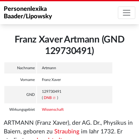
Personenlexika
Baader/Lipowsky
Franz Xaver Artmann (GND
129730491)
Nachname
Artmann
Vorname
Franz Xaver
129730491
GND
(
DNB
)
Wirkungsgebiet
Wissenschaft
ARTMANN (Franz Xaver), der AG. Dr., Physikus in
Baiern, geboren zu
Straubing
im Iahr 1732. Er