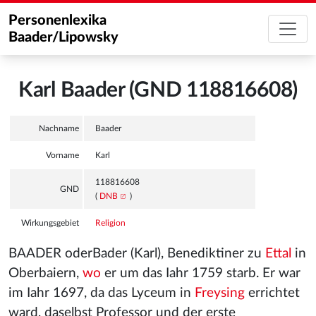
Personenlexika
Baader/Lipowsky
Karl Baader (GND 118816608)
Nachname
Baader
Vorname
Karl
118816608
GND
(
DNB
)
Wirkungsgebiet
Religion
BAADER oderBader (Karl), Benediktiner zu
Ettal
in
Oberbaiern,
wo
er um das Iahr 1759 starb. Er war
im Iahr 1697, da das Lyceum in
Freysing
errichtet
ward, daselbst Professor und der erste