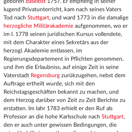
geboren
daselbst
1757. Er empfieng in seiner
Iugend Privatunterricht, kam nach seines Vaters
Tod nach
Stuttgart
, und ward 1773 in die damalige
herzogliche Militärakademie
aufgenommen, wo er
im I. 1778 seinen juridischen Kursus vollendete,
mit dem Charakter eines Sekretärs aus der
herzogl. Akademie entlassen, im
Regierungsdepartement in Pflichten genommen,
und ihm die Erlaubniss, auf einige Zeit in seine
Vaterstadt
Regensburg
zurükzugehen, nebst dem
Auftrage ertheilt wurde, sich mit den
Reichstagsgeschäften bekannt zu machen, und
dem Herzog darüber von Zeit zu Zeit Berichte zu
erstatten. Im Iahr 1783 erhielt er den Ruf als
Professor an die hohe Karlsschule nach
Stuttgart
,
den er auch unter gewissen Bedingungen, die