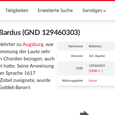
Tätigkeiten
Erweiterte Suche
Sonstiges
Beßardus (GND 129460303)
elehrter zu
Augsburg
, war
Nachname
Beßardus
llkommung der Laute
sehr
Vorname
Joh. Baptist
hen Chorden bezogen, auch
t hatte. Seine Anweisung
129460303
GND
(
DNB
)
cher Sprache 1617
Zobel zueignete, wurde
Wirkungsgebiet
Kunst
Gottlieb Baron’s