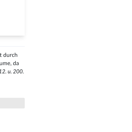
it durch
hume, da
 12. u. 200.